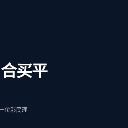
与合买平
一位彩民理