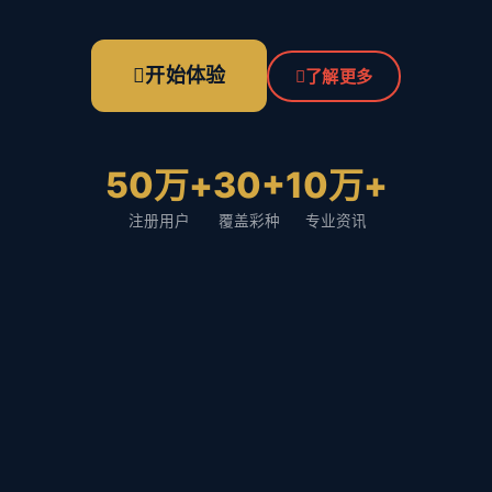
开始体验
了解更多
50万+
30+
10万+
注册用户
覆盖彩种
专业资讯